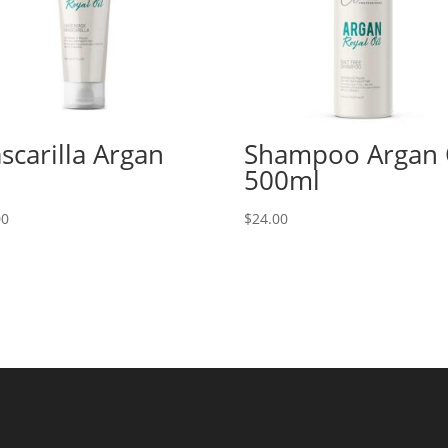
scarilla Argan
Shampoo Argan 
500ml
00
$
24.00