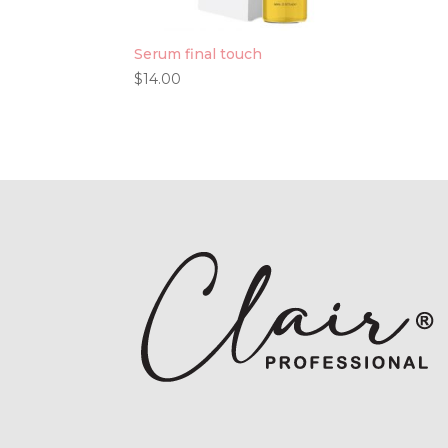
Serum final touch
$
14.00